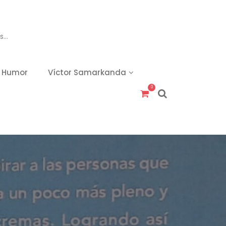
es…
l Humor
Víctor Samarkanda
0