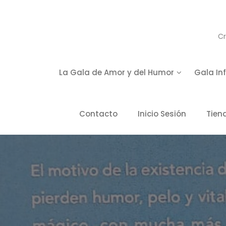
S
k
i
Cr
p
t
o
c
La Gala de Amor y del Humor
Gala Inf
o
n
t
Contacto
Inicio Sesión
Tien
e
n
t